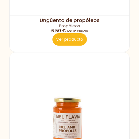
Ungüento de propóleos
Propóleos
6.50 €
iva incluido
Ver producto