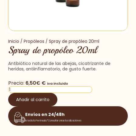
Inicio
/
Propóleos
/ Spray de propóleo 20ml
Spray de propóleo 20ml
Antibiótico natural de las abejas, cicatrizante de
heridas, antiinflamatorio, de gusto fuerte.
Precio:
6,50
€
€
iva incluido
Añadir al carrito
Envíos en 24/48h
a toda la Península.*Consultar otras localizaciones