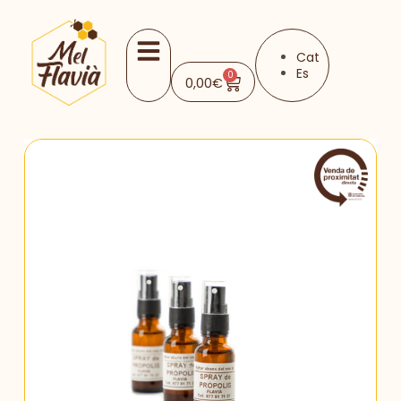
Cat
Es
0
0,00
€