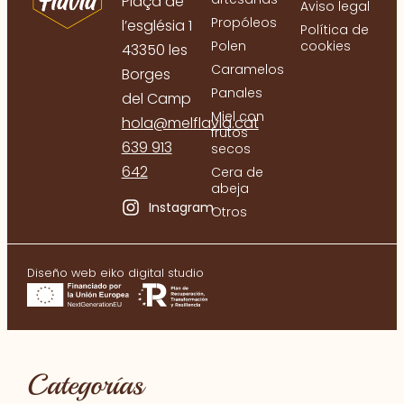
Plaça de
Aviso legal
Propóleos
l’església 1
Política de
Polen
cookies
43350 les
Caramelos
Borges
Panales
del Camp
Miel con
hola@melflavia.cat
frutos
639 913
secos
642
Cera de
abeja
Instagram
Otros
Diseño web eiko digital studio
Categorías