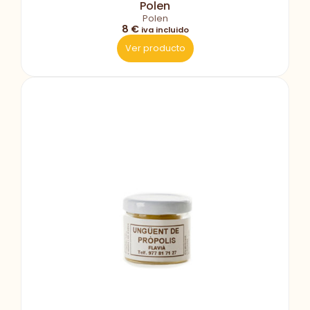
Polen
Polen
8 €
iva incluido
Ver producto