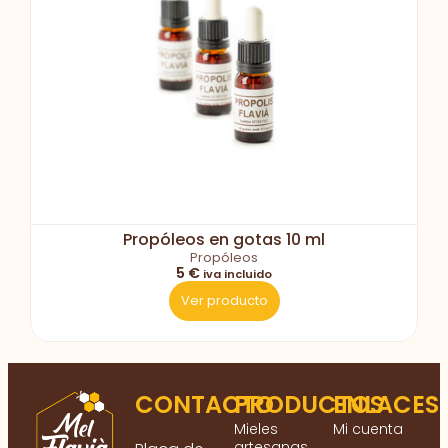
Propóleos en gotas 10 ml
Propóleos
5 €
iva incluido
Ver producto
CONTACTO
PRODUCTOS
ENLACES
Mieles
Mi cuenta
artesanas