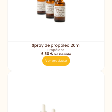
Spray de propóleo 20ml
Propóleos
6.50 €
iva incluido
Ver producto