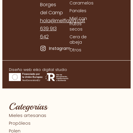
Caramelos
Borges
Panales
del Camp
Miel con
hola@melflavia.cat
frutos
639 913
secos
642
Cera de
abeja
Instagram
Otros
Diseño web eiko digital studio
Categorías
Mieles artesanas
Propóleos
Polen