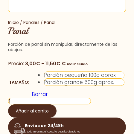
Inicio
/
Panales
/ Panal
Panal
Porción de panal sin manipular, directamente de las
abejas.
Precio:
3,00
€
-
11,50
€
€
iva incluido
Porción pequeña 100g aprox.
Porción grande 500g aprox.
TAMAÑO:
Borrar
Añadir al carrito
Envíos en 24/48h
a toda la Península.*Consultar otras localizaciones