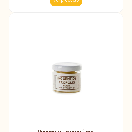
Ver producto
Ungüento de propóleos