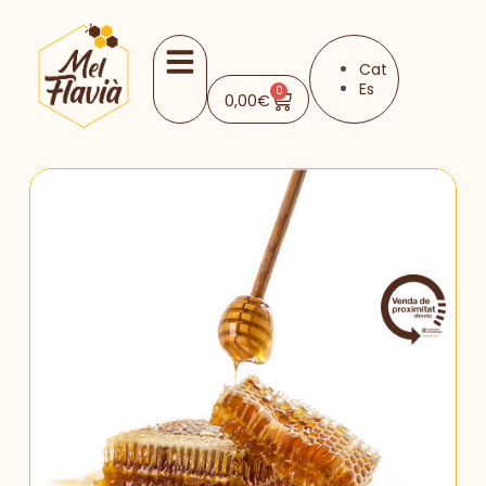
Cat
Es
0
0,00
€