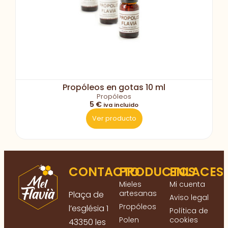
Propóleos en gotas 10 ml
Propóleos
5 €
iva incluido
Ver producto
CONTACTO
PRODUCTOS
ENLACES
Mieles
Mi cuenta
artesanas
Plaça de
Aviso legal
Propóleos
l’església 1
Política de
Polen
cookies
43350 les