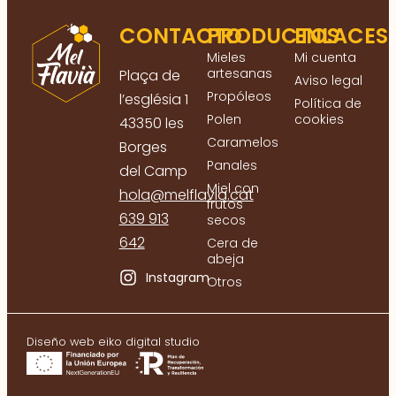
CONTACTO
PRODUCTOS
ENLACES
Mieles
Mi cuenta
artesanas
Plaça de
Aviso legal
Propóleos
l’església 1
Política de
Polen
cookies
43350 les
Caramelos
Borges
Panales
del Camp
Miel con
hola@melflavia.cat
frutos
639 913
secos
642
Cera de
abeja
Instagram
Otros
Diseño web eiko digital studio