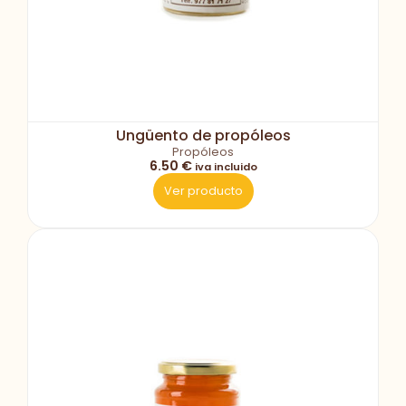
Ungüento de propóleos
Propóleos
6.50 €
iva incluido
Ver producto