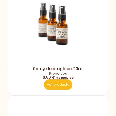
Spray de propóleo 20ml
Propóleos
6.50 €
iva incluido
Ver producto