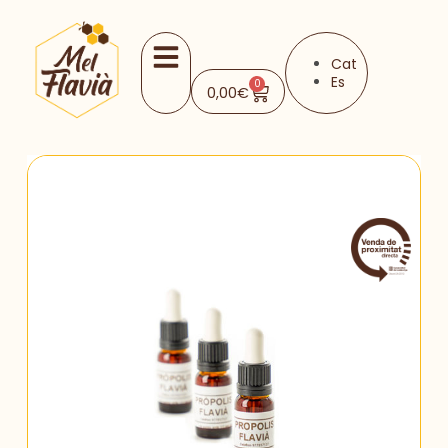
Cat
Es
0
0,00
€