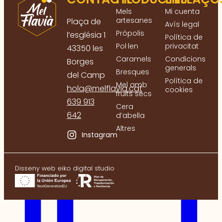
Mels
Mi cuenta
artesanes
Plaça de
Avís legal
Pròpolis
l’església 1
Política de
Pol·len
privacitat
43350 les
Caramels
Condicions
Borges
generals
Bresques
del Camp
Política de
Mel amb
hola@melflavia.cat
cookies
fruits secs
639 913
Cera
642
d’abella
Altres
Darrere cada pot de mel hi ha una
Instagram
primavera intens
Disseny web eiko digital studio