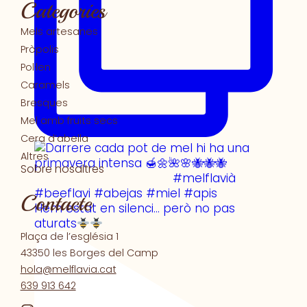
Categories
Mels artesanes
Pròpolis
Pol·len
Caramels
Bresques
Mel amb fruits secs
Cera d’abella
Altres
Sobre nosaltres
Contacte
Hem estat en silenci… però no pas
aturats
⠀⠀⠀⠀⠀⠀
Plaça de l’església 1
43350 les Borges del Camp
hola@melflavia.cat
639 913 642