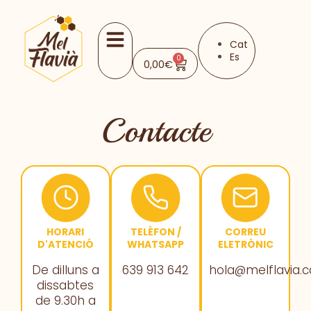
Cat
Es
0
0,00
€
Contacte
HORARI
TELÈFON /
CORREU
D'ATENCIÓ
WHATSAPP
ELETRÒNIC
De dilluns a
639 913 642
hola@melflavia.c
dissabtes
de 9.30h a